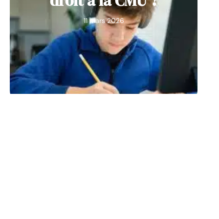
droit à la CMU ?
11 mars 2026
ENTREPRISE
TRAVAIL
3 méthodes pour
améliorer vos
compétences de
communication en
anglais des affaires