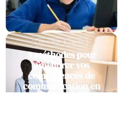
ENTREPRISE
TRAVAIL
3 méthodes pour
améliorer vos
compétences de
communication en
anglais des affaires
11 mars 2026