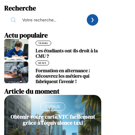
Recherche
Actu populaire
TRAVAIL
Les étudiants ont-ils droit à la
CMU ?
NEWS
Formation en alternance :
découvrez les métiers qui
fabriquent l’avenir !
Article du moment
CURSUS
Obtenir votre carte VTC facilement
grâce à l’équivalence taxi