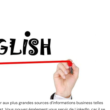
aux plus grandes sources d’informations business telles
t. Vous pouvez également vous servir de LinkedIn, car il se