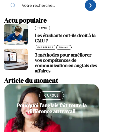
Actu populaire
TRAVAIL
Les étudiants ont-ils droit à la
CMU ?
ENTREPRISE
TRAVAIL
3 méthodes pour améliorer
vos compétences de
communication en anglais des
affaires
Article du moment
CURSUS
Pourquoi l’anglais fait toute la
différence au travail