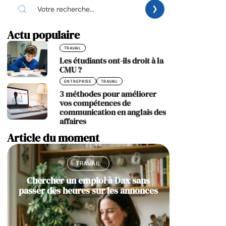
Actu populaire
TRAVAIL
Les étudiants ont-ils droit à la
CMU ?
ENTREPRISE
TRAVAIL
3 méthodes pour améliorer
vos compétences de
communication en anglais des
affaires
Article du moment
TRAVAIL
Chercher un emploi à Dax sans
passer des heures sur les annonces