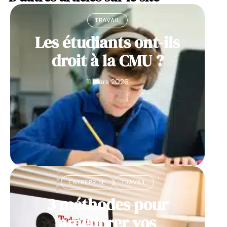
TRAVAIL
Les étudiants ont-ils
droit à la CMU ?
11 mars 2026
ENTREPRISE
TRAVAIL
3 méthodes pour
améliorer vos