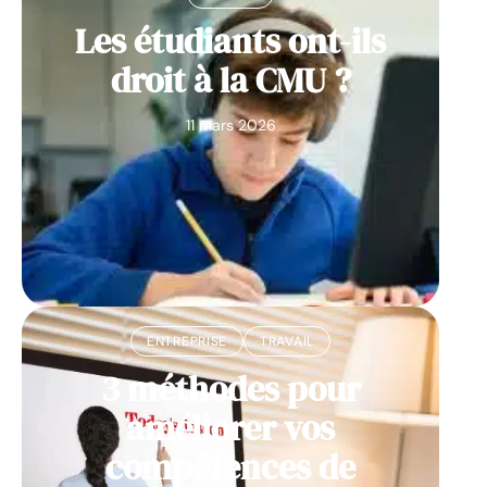
Les étudiants ont-ils
droit à la CMU ?
11 mars 2026
ENTREPRISE
TRAVAIL
3 méthodes pour
améliorer vos
compétences de