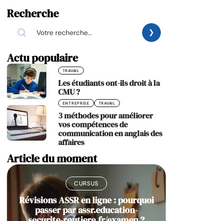
Recherche
Actu populaire
TRAVAIL
Les étudiants ont-ils droit à la
CMU ?
ENTREPRISE
TRAVAIL
3 méthodes pour améliorer
vos compétences de
communication en anglais des
affaires
Article du moment
CURSUS
Révisions ASSR en ligne : pourquoi
passer par assr.education-
securite-routiere.fr/examen ?