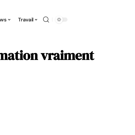
ws
Travail
rmation vraiment