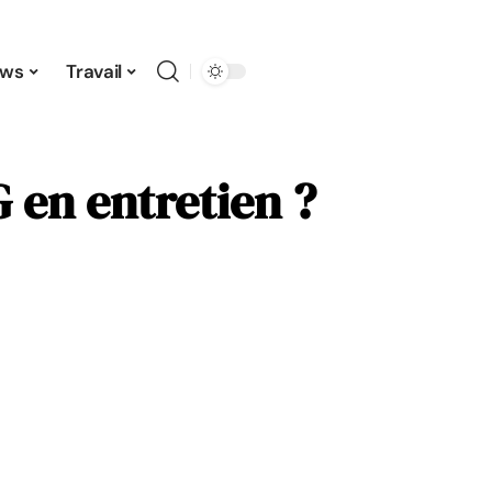
ws
Travail
 en entretien ?