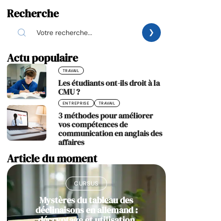
Recherche
Actu populaire
TRAVAIL
Les étudiants ont-ils droit à la
CMU ?
ENTREPRISE
TRAVAIL
3 méthodes pour améliorer
vos compétences de
communication en anglais des
affaires
Article du moment
CURSUS
Mystères du tableau des
déclinaisons en allemand :
décryptage et utilisation