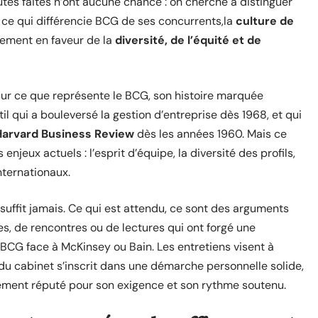
utes faites n’ont aucune chance : on cherche à distinguer
t ce qui différencie BCG de ses concurrents,la
culture de
agement en faveur de la
diversité, de l’équité et de
sur ce que représente le BCG, son histoire marquée
til qui a bouleversé la gestion d’entreprise dès 1968, et qui
Harvard Business Review
dès les années 1960. Mais ce
 enjeux actuels : l’esprit d’équipe, la diversité des profils,
nternationaux.
 suffit jamais. Ce qui est attendu, ce sont des arguments
s, de rencontres ou de lectures qui ont forgé une
du BCG face à McKinsey ou Bain. Les entretiens visent à
 du cabinet s’inscrit dans une démarche personnelle solide,
nement réputé pour son exigence et son rythme soutenu.