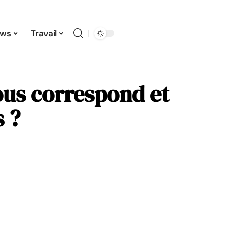
ws
Travail
ous correspond et
s ?