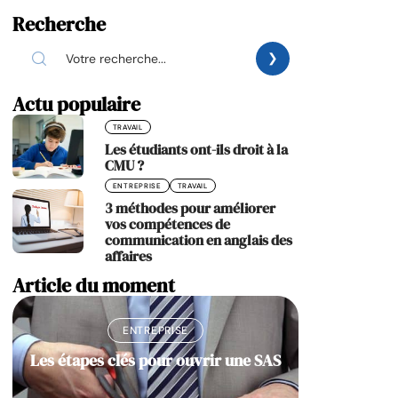
Recherche
Actu populaire
TRAVAIL
Les étudiants ont-ils droit à la
CMU ?
ENTREPRISE
TRAVAIL
3 méthodes pour améliorer
vos compétences de
communication en anglais des
affaires
Article du moment
ENTREPRISE
Les étapes clés pour ouvrir une SAS