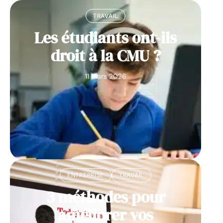
TRAVAIL
Les étudiants ont-ils
droit à la CMU ?
11 mars 2026
ENTREPRISE
TRAVAIL
3 méthodes pour
améliorer vos