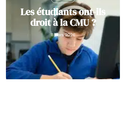
Les étudiants ont-ils
droit à la CMU ?
11 mars 2026
ENTREPRISE
TRAVAIL
3 méthodes pour
améliorer vos
compétences de