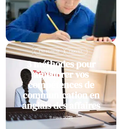
ENTREPRISE
TRAVAIL
3 méthodes pour
améliorer vos
compétences de
communication en
anglais des affaires
11 mars 2026