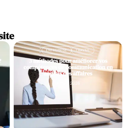
site
ENTREPRISE
TRAVAIL
?
3 méthodes pour améliorer vos
compétences de communication en
anglais des affaires
11 mars 2026