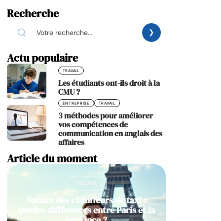
Recherche
Actu populaire
TRAVAIL
Les étudiants ont-ils droit à la
CMU ?
ENTREPRISE
TRAVAIL
3 méthodes pour améliorer
vos compétences de
communication en anglais des
affaires
Article du moment
TRAVAIL
Salaire des chauffeurs de taxi :
quelles différences entre Paris et la
province ?