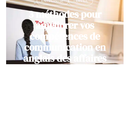
ENTREPRISE
TRAVAIL
3 méthodes pour
améliorer vos
compétences de
communication en
anglais des affaires
11 mars 2026
Contact
Mentions Légales
Sitemap
© 2025 | lesblancsdecole.com