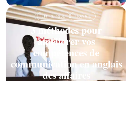
ENTREPRISE
TRAVAIL
3 méthodes pour
améliorer vos
compétences de
communication en anglais
des affaires
11 mars 2026