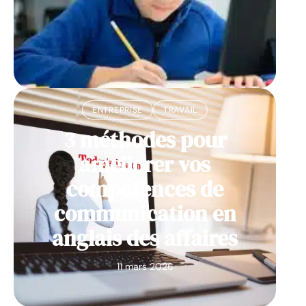
ENTREPRISE
TRAVAIL
3 méthodes pour
améliorer vos
compétences de
communication en
anglais des affaires
11 mars 2026