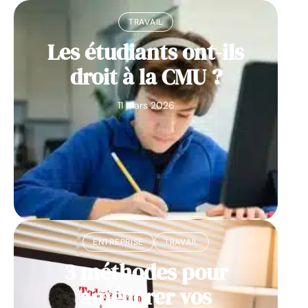
TRAVAIL
Les étudiants ont-ils
droit à la CMU ?
11 mars 2026
ENTREPRISE
TRAVAIL
3 méthodes pour
améliorer vos