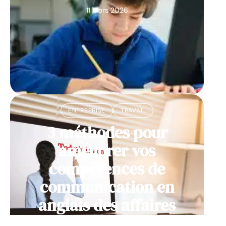
11 mars 2026
ENTREPRISE
TRAVAIL
3 méthodes pour
améliorer vos
compétences de
communication en
anglais des affaires
11 mars 2026